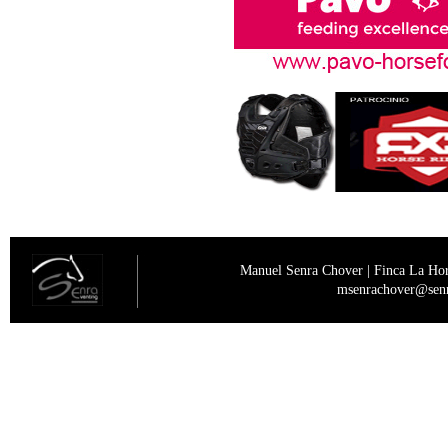
Manuel Senra Chover | Finca La Hor
msenrachover@senra