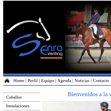
Home
|
Perfil
|
Equipo
|
Agenda
|
Noticias
|
Contacto
Bienvenidos a la 
Caballos
Instalaciones